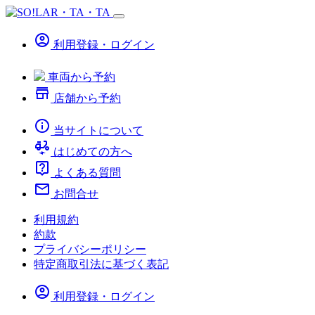
account_circle
利用登録・ログイン
車両から予約
store
店舗から予約
info
当サイトについて
electric_moped
はじめての方へ
live_help
よくある質問
mail
お問合せ
利用規約
約款
プライバシーポリシー
特定商取引法に基づく表記
account_circle
利用登録・ログイン