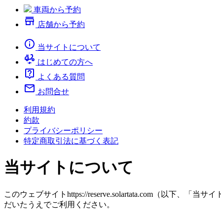
車両から予約
store
店舗から予約
info
当サイトについて
electric_moped
はじめての方へ
live_help
よくある質問
mail
お問合せ
利用規約
約款
プライバシーポリシー
特定商取引法に基づく表記
当サイトについて
このウェブサイトhttps://reserve.solartata
だいたうえでご利用ください。