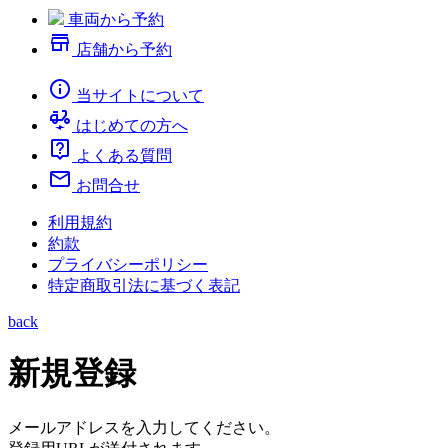
車両から予約
store
店舗から予約
info
当サイトについて
electric_moped
はじめての方へ
live_help
よくある質問
mail
お問合せ
利用規約
約款
プライバシーポリシー
特定商取引法に基づく表記
back
新規登録
メールアドレスを入力してください。