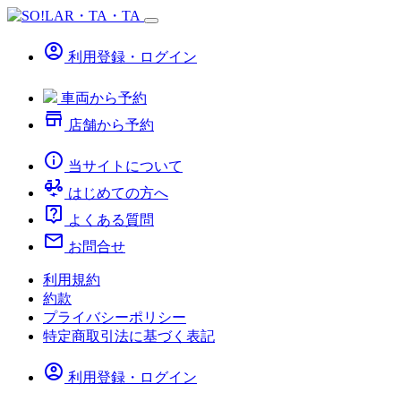
account_circle
利用登録・ログイン
車両から予約
store
店舗から予約
info
当サイトについて
electric_moped
はじめての方へ
live_help
よくある質問
mail
お問合せ
利用規約
約款
プライバシーポリシー
特定商取引法に基づく表記
account_circle
利用登録・ログイン